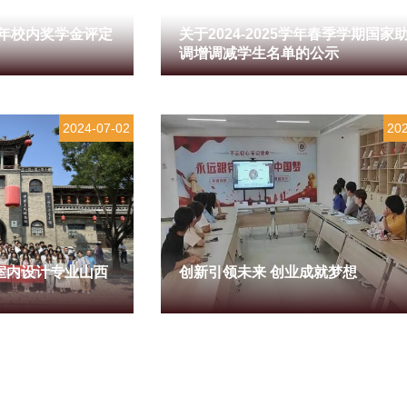
5学年校内奖学金评定
关于2024-2025学年春季学期国家
调增调减学生名单的公示
2024-07-02
20
筑室内设计专业山西
创新引领未来 创业成就梦想